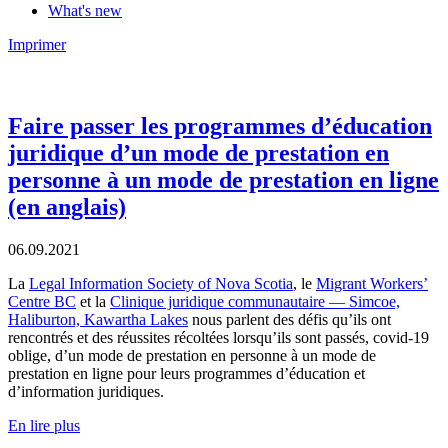
What's new
Imprimer
Faire passer les programmes d’éducation
juridique d’un mode de prestation en
personne à un mode de prestation en ligne
(en anglais)
06.09.2021
La
Legal Information Society of Nova Scotia
, le
Migrant Workers’
Centre BC
et la
Clinique juridique communautaire — Simcoe,
Haliburton, Kawartha Lakes
nous parlent des défis qu’ils ont
rencontrés et des réussites récoltées lorsqu’ils sont passés, covid-19
oblige, d’un mode de prestation en personne à un mode de
prestation en ligne pour leurs programmes d’éducation et
d’information juridiques.
En lire plus